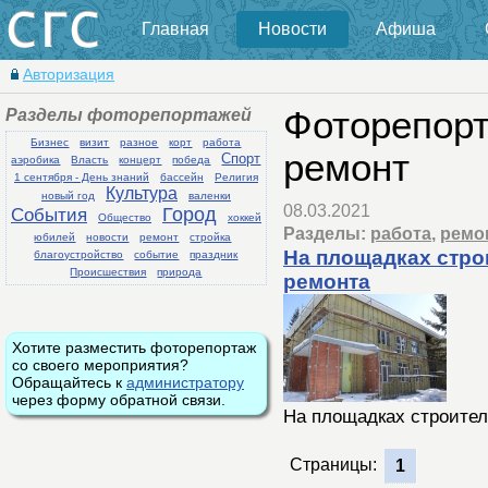
Главная
Новости
Афиша
Авторизация
Разделы фоторепортажей
Фоторепорт
Бизнес
визит
разное
корт
работа
ремонт
Спорт
аэробика
Власть
концерт
победа
1 сентября - День знаний
бассейн
Религия
Культура
новый год
валенки
08.03.2021
События
Город
Общество
хоккей
Разделы:
работа
,
ремо
юбилей
новости
ремонт
стройка
На площадках стро
благоустройство
событие
праздник
Происшествия
природа
ремонта
Хотите разместить фоторепортаж
со своего мероприятия?
Обращайтесь к
администратору
через форму обратной связи.
На площадках строител
Страницы:
1