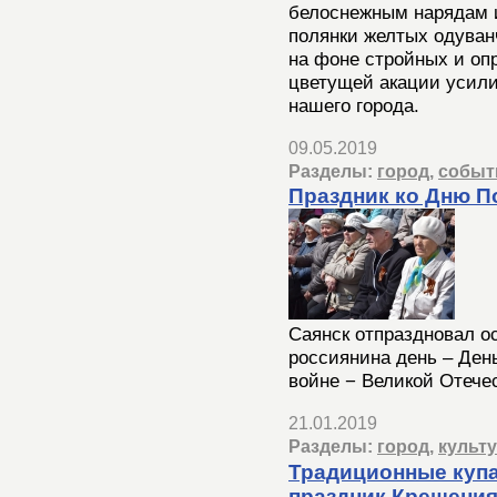
белоснежным нарядам 
полянки желтых одуван
на фоне стройных и оп
цветущей акации усил
нашего города.
09.05.2019
Разделы:
город
,
событ
Праздник ко Дню 
Саянск отпраздновал о
россиянина день – Ден
войне − Великой Отече
21.01.2019
Разделы:
город
,
культ
Традиционные купа
праздник Крещения