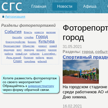
Главная
Новости
Афиша
Авторизация
Разделы фоторепортажей
Фоторепорт
События
Власть
новости
валенки
город
Город
бассейн
стройка
Культура
благоустройство
Бизнес
Происшествия
Общество
ремонт
хоккей
31.05.2021
праздник
корт
природа
концерт
разное
Разделы:
город
,
событ
работа
новый год
событие
1 сентября -
Спортивный праздн
День знаний
Религия
победа
визит
Спорт
аэробика
юбилей
Хотите разместить фоторепортаж
со своего мероприятия?
Обращайтесь к
администратору
На городском стадионе
через форму обратной связи.
среди работников АО 
Дню химика.
16.02.2021