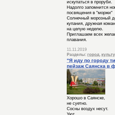
искупаться в проруби.
Надолго запомнится но
посвящения в "моржи"
Солнечный морозный де
купания, дружная коман
на целую неделю.
Приглашаем всех жела
плавания.
11.11.2019
Разделы:
город
,
культ
"Я иду по городу т
пейзаж Саянска в 
Хорошо в Саянске,
не суетно.
Сосны воздух несут.
Уют.