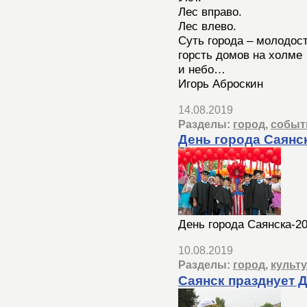
Лес вправо.
Лес влево.
Суть города – молодост
горсть домов на холме
и небо…
Игорь Аброскин
14.08.2019
Разделы:
город
,
событ
День города Саянс
День города Саянска-2
10.08.2019
Разделы:
город
,
культ
Саянск празднует 