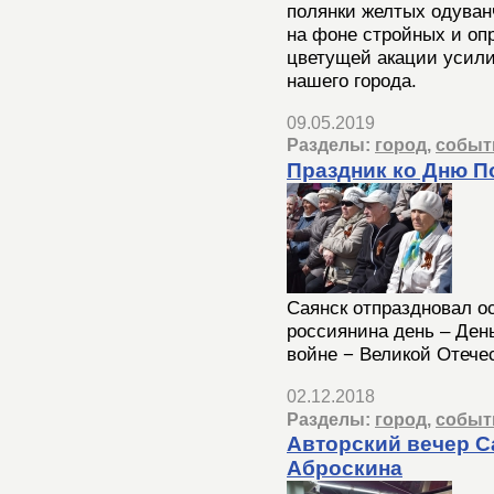
полянки желтых одуван
на фоне стройных и оп
цветущей акации усил
нашего города.
09.05.2019
Разделы:
город
,
событ
Праздник ко Дню 
Саянск отпраздновал о
россиянина день – Ден
войне − Великой Отече
02.12.2018
Разделы:
город
,
событ
Авторский вечер С
Аброскина