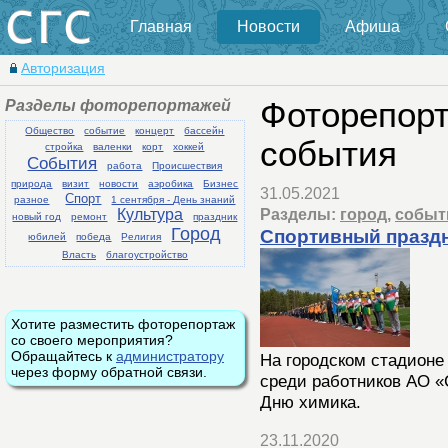
Главная
Новости
Афиша
Авторизация
Разделы фоторепортажей
Фоторепорт
Общество
событие
концерт
бассейн
события
стройка
валенки
корт
хоккей
События
работа
Происшествия
природа
визит
новости
аэробика
Бизнес
31.05.2021
Спорт
разное
1 сентября - День знаний
Разделы:
город
,
событ
Культура
новый год
ремонт
праздник
Город
Спортивный праздн
юбилей
победа
Религия
Власть
благоустройство
Хотите разместить фоторепортаж
со своего мероприятия?
Обращайтесь к
администратору
На городском стадионе
через форму обратной связи.
среди работников АО 
Дню химика.
23.11.2020