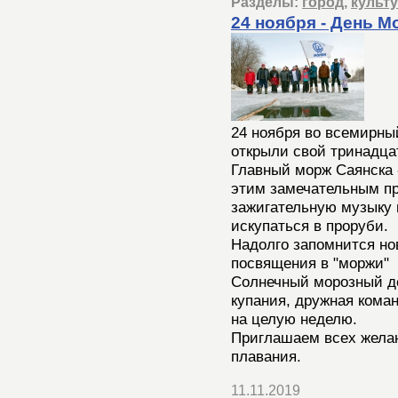
Разделы:
город
,
культ
24 ноября - День М
24 ноября во всемирны
открыли свой тринадца
Главный морж Саянска 
этим замечательным пр
зажигательную музыку 
искупаться в проруби.
Надолго запомнится но
посвящения в "моржи"
Солнечный морозный де
купания, дружная коман
на целую неделю.
Приглашаем всех жела
плавания.
11.11.2019