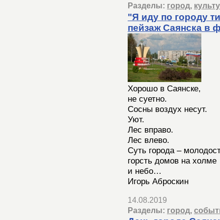
Разделы:
город
,
культ
"Я иду по городу т
пейзаж Саянска в 
Хорошо в Саянске,
не суетно.
Сосны воздух несут.
Уют.
Лес вправо.
Лес влево.
Суть города – молодост
горсть домов на холме
и небо…
Игорь Аброскин
14.08.2019
Разделы:
город
,
событ