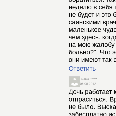
неделю в себя 
не будет и это 
саянскими вра
маленькое чудо
чем здесь. ког
на мою жалобу 
больно?". Что 
они имеют так 
Ответить
гость
мама
06.08.2012
Дочь работает 
отпраситься. Вр
не было. Выска
забесплатно ис