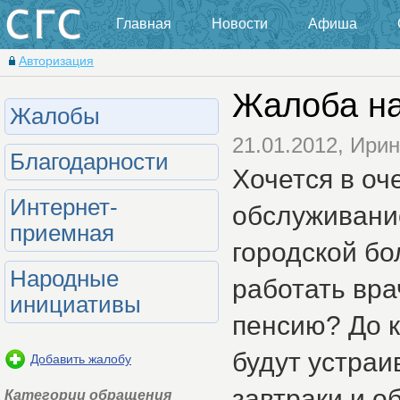
Главная
Новости
Афиша
Авторизация
Жалоба на
Жалобы
21.01.2012, Ири
Благодарности
Хочется в оч
Интернет-
обслуживани
приемная
городской бо
Народные
работать вра
инициативы
пенсию? До к
будут устра
Добавить жалобу
завтраки и о
Категории обращения