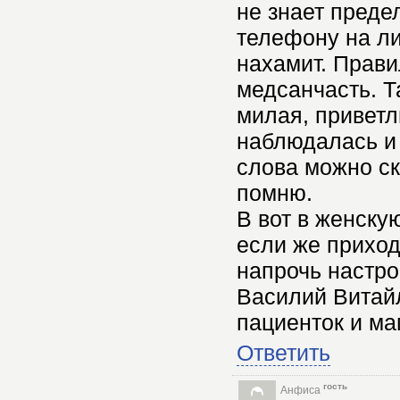
не знает преде
телефону на ли
нахамит. Прави
медсанчасть. Т
милая, приветл
наблюдалась и 
слова можно ск
помню.
В вот в женску
если же приход
напрочь настр
Василий Витай
пациенток и ма
Ответить
гость
Анфиса