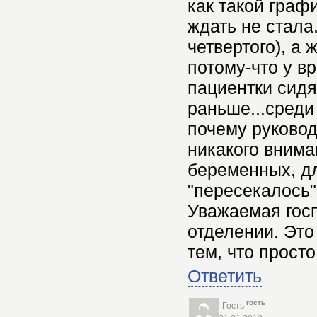
как такой граф
ждать не стала.
четвертого), а
потому-что у в
пациентки сидят
раньше...среди
почему руковод
никакого вним
беременных, дл
"пересекалось"
Уважаемая госп
отделении. Это
тем, что прост
Ответить
гость
Гость