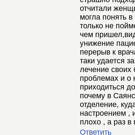
отчитали женщи
могла понять в
только не пойм
чем пришел,вид
унижение паци
перерыв к врач
таки удается з
лечение своих 
проблемах и о 
приходиться до
почему в Саянс
отделение, куд
настроением , и
плохо , а раз в
Ответить