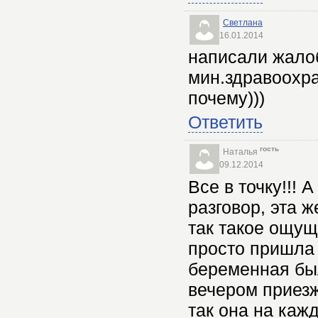
Светлана
16.01.2014
написали жалоб
мин.здравоохра
почему)))
Ответить
гость
Наталья
09.12.2014
Все в точку!!!
разговор, эта 
так такое ощущ
просто пришла 
беременная был
вечером приезж
так она на каж