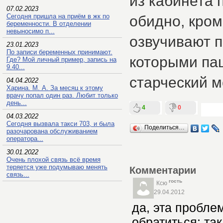
из кабинета 
07.02.2023
Сегодня пришла на приём в жк по
обидно, кром
беременности. В отделении
невыносимо п...
озвучивают п
23.01.2023
По записи беременных принимают.
которыми пац
Где? Мой личный пример, запись на
9.40...
старческий м
04.04.2022
Харина. М. А. За месяц к этому
врачу попал один раз. Любит только
день...
4
0
04.03.2022
Сегодня вызвала такси 703, и была
Поделиться…
разочарована обслуживанием
оператора...
30.01.2022
Очень плохой связь всё время
теряется уже подумываю менять
Комментарии
связь...
гость
Ксю
29.04.2012
да, эта пробле
обратиться: так