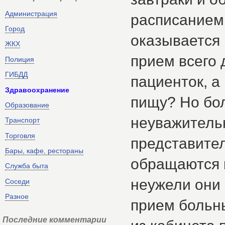
Администрация
расписанием.
Город
оказывается 
ЖКХ
прием всего 
Полиция
ГИБДД
пациенток, а
Здравоохранение
пищу? Но бо
Образование
неуважитель
Транспорт
Торговля
представител
Бары, кафе, рестораны
обращаются 
Служба быта
неужели они
Соседи
Разное
прием больн
Последние комментарии