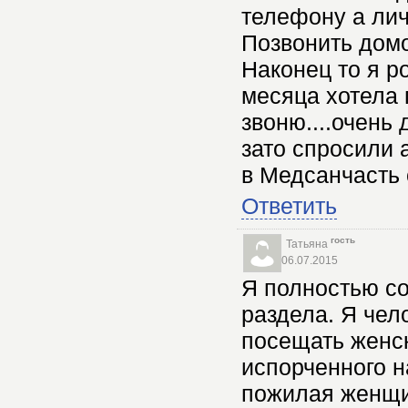
телефону а ли
Позвонить домо
Наконец то я р
месяца хотела 
звоню....очень 
зато спросили 
в Медсанчасть 
Ответить
гость
Татьяна
06.07.2015
Я полностью со
раздела. Я чело
посещать женск
испорченного н
пожилая женщин