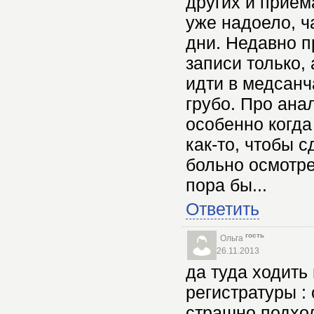
других и приема
уже надоело, ч
дни. Недавно п
записи только,
идти в медсанч
грубо. Про анал
особенно когд
как-то, чтобы 
больно осмотре
пора бы...
Ответить
гость
Ольга
26.11.2013
да туда ходить
регистратуры : 
страшно подход