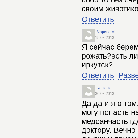
своим животико
Ответить
Марина М
15.08.2013
Я сейчас береме
рожать?есть ли
иркутск?
Ответить
Разв
Nastasia
30.08.2013
Да да и я о том
могу попасть н
медсанчасть гд
доктору. Вечно