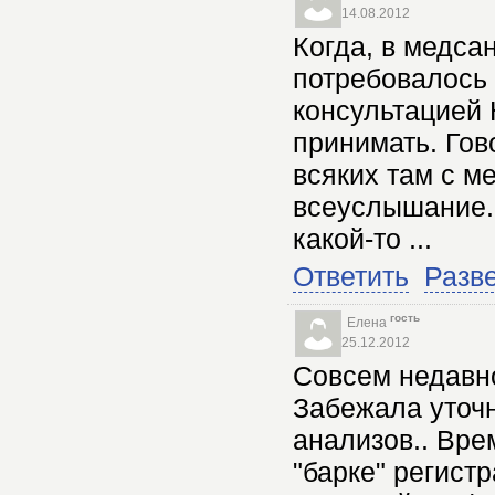
14.08.2012
Когда, в медса
потребовалось 
консультацией 
принимать. Гов
всяких там с м
всеуслышание. 
какой-то ...
Ответить
Разв
гость
Елена
25.12.2012
Совсем недавно
Забежала уточн
анализов.. Вре
"барке" регист