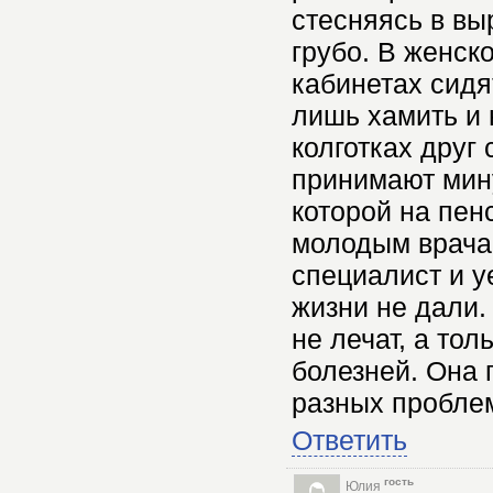
стесняясь в вы
грубо. В женско
кабинетах сид
лишь хамить и 
колготках друг
принимают мину
которой на пен
молодым врачам
специалист и у
жизни не дали.
не лечат, а то
болезней. Она
разных проблем
Ответить
гость
Юлия