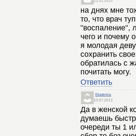
21.01.2013
на днях мне то
то, что врач ту
"воспаление", 
чего и почему о
я молодая деву
сохранить свое
обратилась с ж
почитать могу.
Ответить
Ekaterina
10.07.2013
Да в женской к
думаешь быстре
очереди ты 1 ил
сбор то без оч