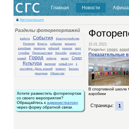
Главная
Новости
Афиша
Авторизация
Разделы фоторепортажей
Фотореп
События
работа
благоустройство
Религия
Власть
событие
концерт
15.01.2021
аэробика
природа
юбилей
разное
корт
Разделы:
спорт
,
аэро
стройка
Происшествия
бассейн
новости
Показательные в
Город
Спорт
хоккей
победа
визит
Культура
валенки
новый год
1
сентября - День знаний
ремонт
Бизнес
праздник
Общество
В спортивной школе 
Хотите разместить фоторепортаж
аэробики
со своего мероприятия?
Обращайтесь к
администратору
Страницы:
1
через форму обратной связи.