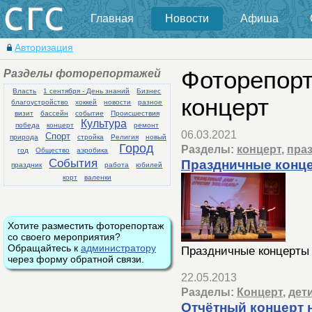
Главная
Новости
Афиша
Авторизация
Разделы фоторепортажей
Фоторепорт
Власть
1 сентября - День знаний
Бизнес
концерт
благоустройство
хоккей
новости
разное
визит
бассейн
событие
Происшествия
Культура
победа
концерт
ремонт
06.03.2021
Спорт
природа
стройка
Религия
новый
Город
Разделы:
концерт
,
пра
год
Общество
аэробика
События
Праздничные конц
праздник
работа
юбилей
корт
валенки
Хотите разместить фоторепортаж
со своего мероприятия?
Обращайтесь к
администратору
Праздничные концерты
через форму обратной связи.
22.05.2013
Разделы:
Концерт
,
дет
Отчётный концерт 